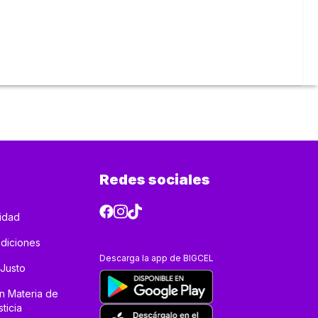
Redes sociales
cidad
diciones
Descarga la app de BIGCEL
 Justo
n Materia de
ticia