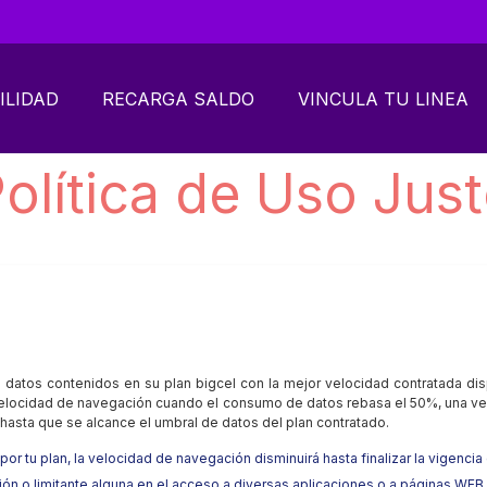
ILIDAD
RECARGA SALDO
VINCULA TU LINEA
olítica de Uso Jus
atos contenidos en su plan bigcel con la mejor velocidad contratada dispo
la velocidad de navegación cuando el consumo de datos rebasa el 50%, una 
hasta que se alcance el umbral de datos del plan contratado.
r tu plan, la velocidad de navegación disminuirá hasta finalizar la vigencia
ión o limitante alguna en el acceso a diversas aplicaciones o a páginas WEB.