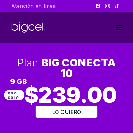
Atención en línea
Plan
BIG CONECTA
10
9 GB
$239.00
POR
SÓLO
¡LO QUIERO!